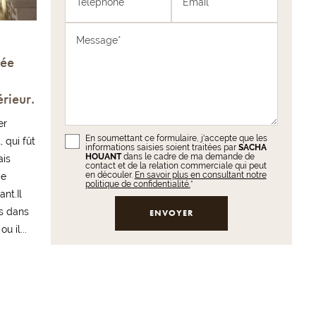
Téléphone*
Email*
Message*
rée
rieur.
er
En soumettant ce formulaire, j'accepte que les
, qui fût
informations saisies soient traitées par
SACHA
HOUANT
dans le cadre de ma demande de
ais
contact et de la relation commerciale qui peut
en découler.
En savoir plus en consultant notre
ce
politique de confidentialité.
*
nt.Il
es dans
u il...