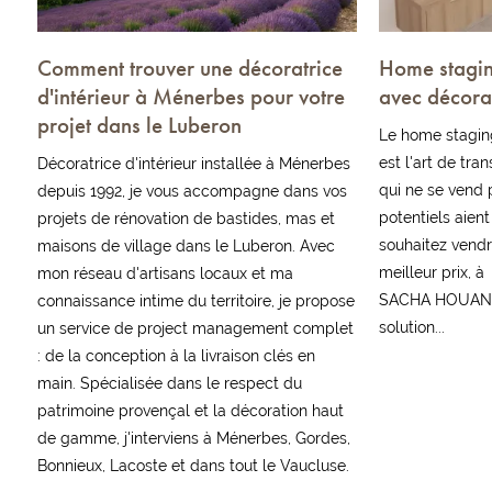
Comment trouver une décoratrice
Home stagin
d'intérieur à Ménerbes pour votre
avec décora
projet dans le Luberon
Le home staging
est l'art de tra
Décoratrice d'intérieur installée à Ménerbes
qui ne se vend 
depuis 1992, je vous accompagne dans vos
potentiels aien
projets de rénovation de bastides, mas et
souhaitez vendr
maisons de village dans le Luberon. Avec
meilleur prix, à
mon réseau d'artisans locaux et ma
SACHA HOUANT 
connaissance intime du territoire, je propose
solution...
un service de project management complet
: de la conception à la livraison clés en
main. Spécialisée dans le respect du
patrimoine provençal et la décoration haut
de gamme, j'interviens à Ménerbes, Gordes,
Bonnieux, Lacoste et dans tout le Vaucluse.