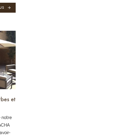
US
bes et
 notre
SACHA
avoir-