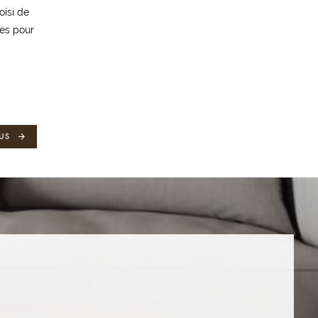
oisi de
ues pour
US