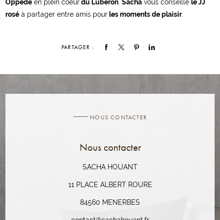
Oppéde
en plein coeur
du Luberon
.
Sacha
vous conseille
le JJ
rosé
à partager entre amis pour
les moments de plaisir
.
PARTAGER :
NOUS CONTACTER
Nous contacter
SACHA HOUANT
11 PLACE ALBERT ROURE
84560 MENERBES