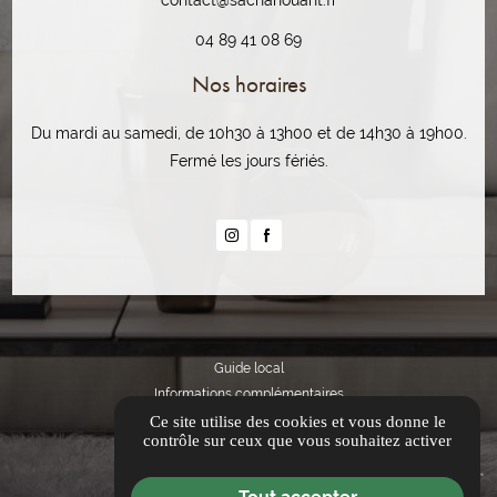
contact@sachahouant.fr
04 89 41 08 69
Nos horaires
Du mardi au samedi, de 10h30 à 13h00 et de 14h30 à 19h00.
Fermé les jours fériés.
Guide local
Informations complémentaires
Mentions légales
Ce site utilise des cookies et vous donne le
contrôle sur ceux que vous souhaitez activer
Politique de confidentialité
Gestion des cookies